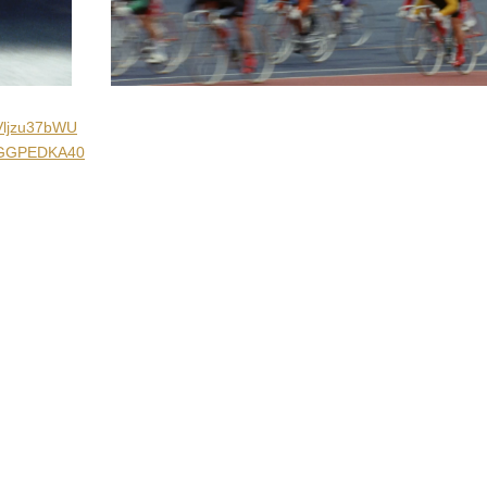
WVljzu37bWU
9rGGPEDKA40