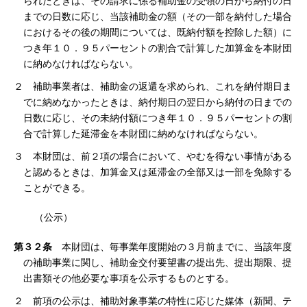
られたときは、その請求に係る補助金の受領の日から納付の日
までの日数に応じ、当該補助金の額（その一部を納付した場合
におけるその後の期間については、既納付額を控除した額）に
つき年１０．９５パーセントの割合で計算した加算金を本財団
に納めなければならない。
２ 補助事業者は、補助金の返還を求められ、これを納付期日ま
でに納めなかったときは、納付期日の翌日から納付の日までの
日数に応じ、その未納付額につき年１０．９５パーセントの割
合で計算した延滞金を本財団に納めなければならない。
３ 本財団は、前２項の場合において、やむを得ない事情がある
と認めるときは、加算金又は延滞金の全部又は一部を免除する
ことができる。
（公示）
第３２条
本財団は、毎事業年度開始の３月前までに、当該年度
の補助事業に関し、補助金交付要望書の提出先、提出期限、提
出書類その他必要な事項を公示するものとする。
２ 前項の公示は、補助対象事業の特性に応じた媒体（新聞、テ