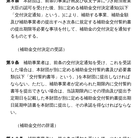
第８条
本財団は、前条の事業計画及び収支予算につき経済産業
大臣の認可を受けた後、別に定める補助金交付決定通知(以下
「交付決定通知」という。)により、補助する事業、補助金額
及び補助事業者の提出すべき次条に規定する補助金交付誓約書
の提出期限等必要な事項を付して、補助金の交付決定を通知す
るものとする。
（補助金交付決定の受諾）
第９条
補助事業者は、前条の交付決定通知を受け、これを受諾
した場合は、本財団が別に定める補助金交付誓約書及び必要書
類(以下「交付誓約書等」という。)を本財団に提出しなければ
ならない。ただし、補助事業者が定められた期限内に交付誓約
書等を提出できない場合は、当該期限内にその理由及び提出予
定期日を記載した本財団が別に定める補助金交付誓約書提出期
日延期申請書を本財団に提出し、その承認を得なければならな
い。
（補助金交付の辞退）