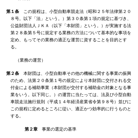
第１条
この規程は、小型自動車競走法（昭和２５年法律第２０
８号。以下「法」という。）第３０条第１項の規定に基づき、
公益財団法人ＪＫＡ（以下「本財団」という。）が実施する法
第２８条第５号に規定する業務の方法について基本的な事項を
定め、もってその業務の適正な運営に資することを目的とす
る。
（業務の運営）
第２条
本財団は、小型自動車その他の機械に関する事業の振興
のため、法第２０条第１号の規定により本財団に交付される交
付金による補助事業（本財団が交付する補助金の対象となる事
業をいう。以下同じ。）の運営に当たっては、法及び小型自動
車競走法施行規則（平成１４年経済産業省令第９８号）並びに
この規程に定めるところに従い、適正かつ効率的に行うものと
する。
第２章
事業の選定の基準