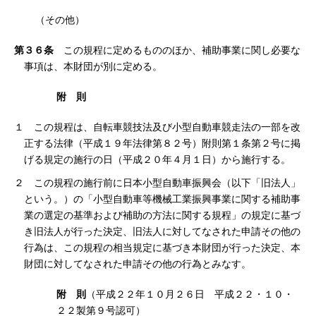
（その他）
第３６条
この規程に定めるもののほか、補助事業に関し必要な
事項は、本財団が別に定める。
附 則
１ この規程は、自転車競技法及び小型自動車競走法の一部を改
正する法律（平成１９年法律第８２号）附則第１条第２号に掲
げる規定の施行の日（平成２０年４月１日）から施行する。
２ この規程の施行前に日本小型自動車振興会（以下「旧法人」
という。）の「小型自動車等機械工業振興事業に関する補助事
業の選定の基準および補助の方法に関する規程」の規定に基づ
き旧法人が行った決定、旧法人に対してなされた申請その他の
行為は、この規程の相当規定に基づき本財団が行った決定、本
財団に対してなされた申請その他の行為とみなす。
附 則
（平成２２年１０月２６日 平成２２・１０・
２２製第９号認可）