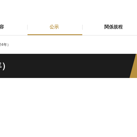
容
公示
関係規程
24年）
年）