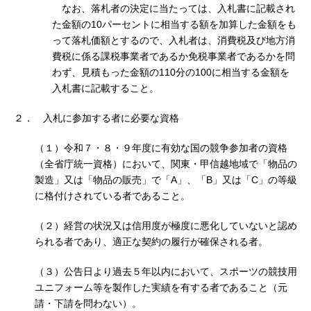
なお、落札者の決定に当たっては、入札書に記載され
た金額の10パーセントに相当する額を加算した金額をも
って落札価額とするので、入札者は、消費税及び地方消
費税に係る課税事業者であるか免税事業者であるかを問
わず、見積もった金額の110分の100に相当する金額を
入札書に記載すること。
２． 入札に参加する者に必要な資格
（１）令和７・８・９年度に有効な国の競争参加者の資格
（全省庁統一資格）において、関東・甲信越地域で「物品の
製造」又は「物品の販売」で「A」、「B」又は「C」の等級
に格付けされている者であること。
（２）経営の状況又は信用度が極度に悪化していないと認め
られる者であり、適正な契約の履行が確保される者。
（３）公告日より過去５年以内において、スポーツの競技用
ユニフォーム等を製作した実績を有する者であること（元
請・下請を問わない）。