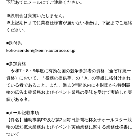
下記あてにメールにてご連絡ください。
※説明会は実施いたしません。
※上記期日までに業務仕様書が届かない場合は、下記までご連絡
ください。
■送付先
koho-senden@keirin-autorace.or.jp
■参加資格
令和7・8・9年度に有効な国の競争参加者の資格（全省庁統一
資格）において、「役務の提供等」の「A」の等級に格付けされ
ている者であること。また、過去3年間以内に本財団から特別競
輪の広告出稿業務およびイベント業務の委託を受けて実施した実
績がある者。
■メール記載事項
【件名】補助事業PR及び第2回毎日新聞社杯女子オールスター競
輪の認知拡大業務およびイベント実施業務に関する業務仕様書に
ついて