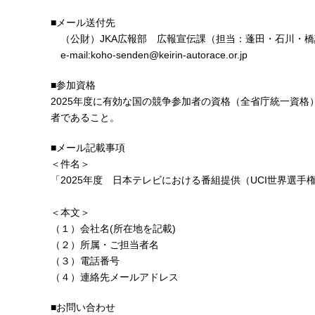
■メール送付先
（公財）JKA広報部 広報宣伝課（担当：蓬田・石川・橋
e-mail:koho-senden@keirin-autorace.or.jp
■参加資格
2025年度に有効な国の競争参加者の資格（全省庁統一資
者であること。
■メール記載事項
＜件名＞
「2025年度 日本テレビにおける番組提供（UCI世界選
＜本文＞
（１）会社名(所在地を記載)
（２）所属・ご担当者名
（３）電話番号
（４）連絡先メールアドレス
■お問い合わせ