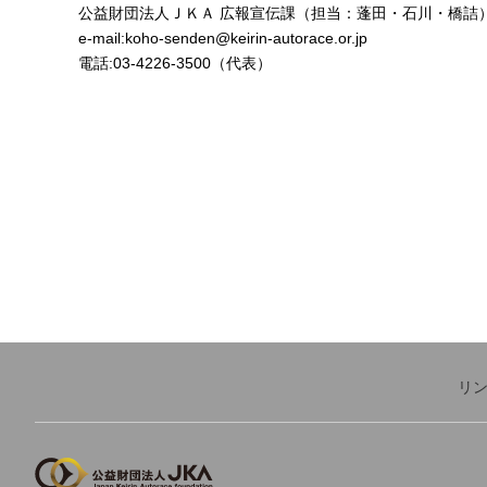
公益財団法人ＪＫＡ 広報宣伝課（担当：蓬田・石川・橋詰
e-mail:koho-senden@keirin-autorace.or.jp
電話:03-4226-3500（代表）
リ