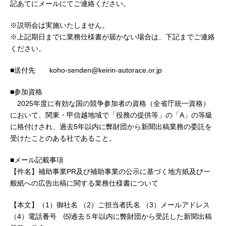
記あてにメールにてご連絡ください。
※説明会は実施いたしません。
※上記期日までに業務仕様書が届かない場合は、下記までご連絡
ください。
■送付先 koho-senden@keirin-autorace.or.jp
■参加資格
2025年度に有効な国の競争参加者の資格（全省庁統一資格）
において、関東・甲信越地域で「役務の提供等」の「A」の等級
に格付けされ、過去5年以内に弊財団から新聞出稿業務の委託を
受けたことのある社であること。
■メール記載事項
【件名】補助事業PR及び補助事業の公示に基づく地方紙及び一
般紙への広告出稿に関する業務仕様書について
【本文】（1）御社名 （2）ご担当者氏名 （3）メールアドレス
（4）電話番号 ⑸過去５年以内に弊財団から受託した新聞出稿