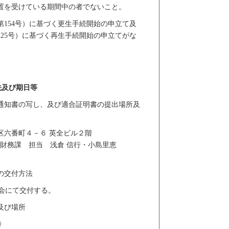
置を受けている期間中の者でないこと。
第154号）に基づく更生手続開始の申立て及
225号）に基づく再生手続開始の申立てがな
先及び期日等
通知書の写し、及び適合証明書の提出場所及
代田区六番町４－６ 英全ビル２階
部財務課 担当 浅倉 信行・小島里恵
の交付方法
会にて交付する。
及び場所
）17時