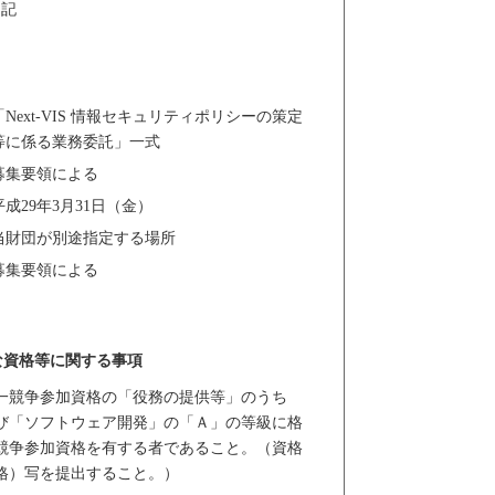
記
「Next-VIS 情報セキュリティポリシーの策定
等に係る業務委託」一式
募集要領による
平成29年3月31日（金）
当財団が別途指定する場所
募集要領による
な資格等に関する事項
庁統一競争参加資格の「役務の提供等」のうち
び「ソフトウェア開発」の「Ａ」の等級に格
競争参加資格を有する者であること。（資格
格）写を提出すること。）